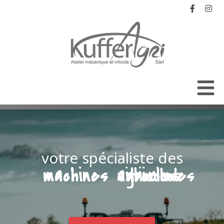
votre spécialiste des
machines agricoles
machines viticoles
machines arboricoles